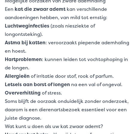
Mogelijke oorzaken van zware ademhaling
Een
kat die zwaar ademt
kan verschillende
aandoeningen hebben, van mild tot ernstig:
Luchtweginfecties
(zoals niesziekte of
longontsteking).
Astma bij katten
: veroorzaakt piepende ademhaling
en hoest.
Hartproblemen
: kunnen leiden tot vochtophoping in
de longen.
Allergieën
of irritatie door stof, rook of parfum.
Letsels aan borst of longen
na een val of ongeval.
Oververhitting
of stress.
Soms blijft de oorzaak onduidelijk zonder onderzoek,
daarom is een dierenartsbezoek essentieel voor een
juiste diagnose.
Wat kunt u doen als uw kat zwaar ademt?