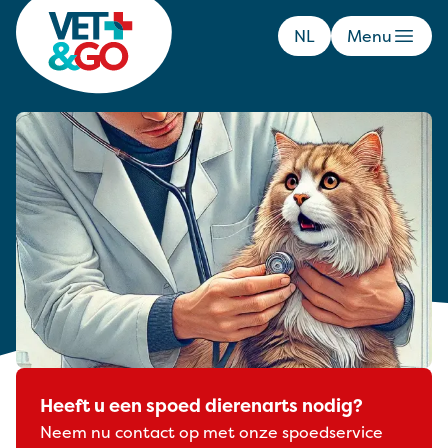
NL
Menu
Kat ademt zwaar
Ademt uw kat zwaar, snel of met de mond
open? Ontdek de oorzaken van ademnood
en leer wanneer u direct een
spoeddierenarts moet bellen. Elke minuut
telt!
Heeft u een spoed dierenarts nodig?
Neem nu contact op met onze spoedservice