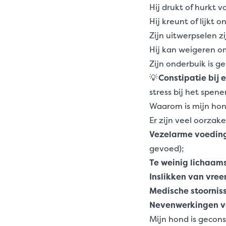
Hij drukt of hurkt 
Hij kreunt of lijkt
Zijn uitwerpselen z
Hij kan weigeren om
Zijn onderbuik is ge
💡
Constipatie bij 
stress bij het spe
Waarom is mijn hon
Er zijn veel oorzak
Vezelarme voedin
gevoed);
Te weinig lichaa
Inslikken van vre
Medische stoornis
Nevenwerkingen v
Mijn hond is gecons