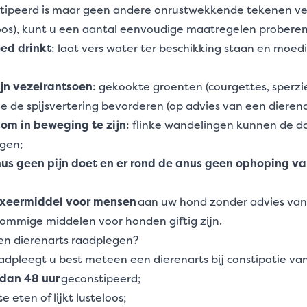
tipeerd is maar geen andere onrustwekkende tekenen ver
loos), kunt u een aantal eenvoudige maatregelen proberen
oed drinkt
: laat vers water ter beschikking staan en moe
ijn vezelrantsoen
: gekookte groenten (courgettes, sperzi
ie de spijsvertering bevorderen (op advies van een dierena
om in beweging te zijn
: flinke wandelingen kunnen de 
gen;
nus geen pijn doet en er rond de anus geen ophoping van
axeermiddel voor mensen
aan uw hond zonder advies van
sommige middelen voor honden giftig zijn.
n dierenarts raadplegen?
adpleegt u best meteen een dierenarts bij constipatie va
dan 48 uur
geconstipeerd;
e eten of lijkt lusteloos;