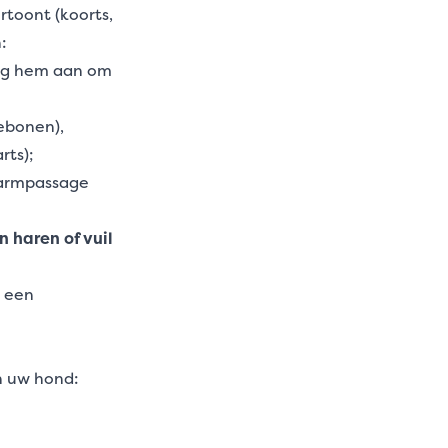
toont (koorts,
:
dig hem aan om
ebonen),
rts);
darmpassage
 haren of vuil
 een
n uw hond: