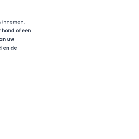
en innemen.
 hond of een
van uw
d en de