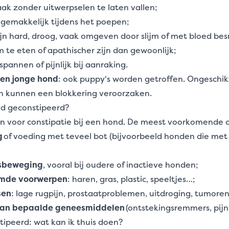
vaak zonder uitwerpselen te laten vallen;
 ongemakkelijk tijdens het poepen;
ijn hard, droog, vaak omgeven door slijm of met bloed be
 te eten of apathischer zijn dan gewoonlijk;
spannen of pijnlijk bij aanraking.
een jonge hond
: ook puppy's worden getroffen. Ongeschik
nen kunnen een blokkering veroorzaken.
d geconstipeerd?
en voor constipatie bij een hond. De meest voorkomende o
g
of voeding met teveel bot (bijvoorbeeld honden die me
msbeweging
, vooral bij oudere of inactieve honden;
emde voorwerpen
: haren, gras, plastic, speeltjes…;
sen
: lage rugpijn, prostaatproblemen, uitdroging, tumoren
an bepaalde geneesmiddelen
(ontstekingsremmers, pijns
tipeerd: wat kan ik thuis doen?