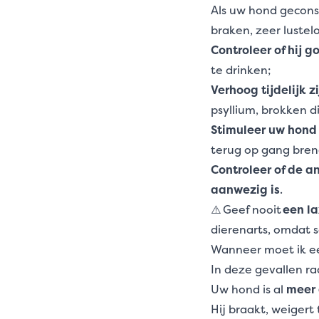
Als uw hond gecons
braken, zeer luste
Controleer of hij g
te drinken;
Verhoog tijdelijk z
psyllium, brokken d
Stimuleer uw hond 
terug op gang bren
Controleer of de a
aanwezig is
.
⚠️ Geef nooit
een l
dierenarts, omdat 
Wanneer moet ik ee
In deze gevallen ra
Uw hond is al
meer 
Hij braakt, weigert t