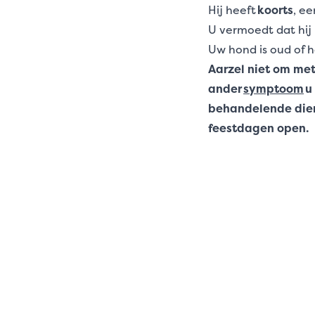
Hij heeft
koorts
, ee
U vermoedt dat hij i
Uw hond is oud of h
Aarzel niet om met
ander
symptoom
u
behandelende diere
feestdagen open.