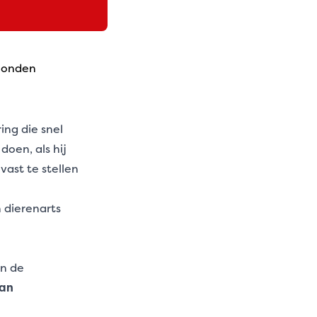
 honden
ing die snel
oen, als hij
vast te stellen
 dierenarts
an de
an