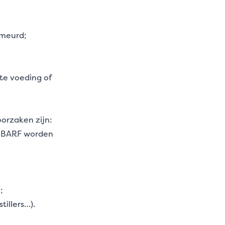
smeurd;
te voeding of
orzaken zijn:
t BARF worden
;
tillers…).