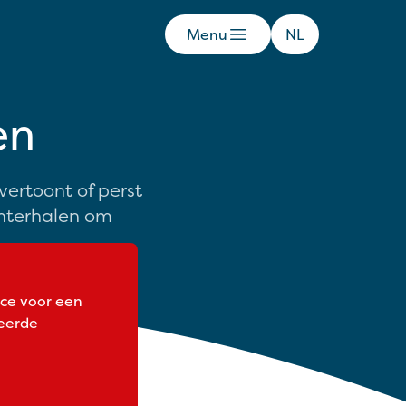
Menu
NL
en
ertoont of perst
chterhalen om
ce voor een
seerde