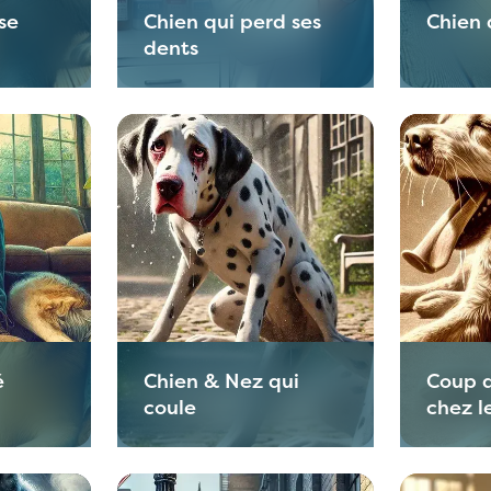
se
Chien qui perd ses
Chien 
dents
é
Chien & Nez qui
Coup d
coule
chez l