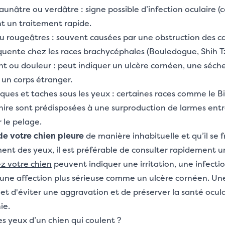
unâtre ou verdâtre : signe possible d’infection oculaire (c
nt un traitement rapide.
u rougeâtres : souvent causées par une obstruction des 
quente chez les races brachycéphales (Bouledogue, Shih Tz
 ou douleur : peut indiquer un ulcère cornéen, une séche
 un corps étranger.
ues et taches sous les yeux : certaines races comme le Bi
hire sont prédisposées à une surproduction de larmes ent
 le pelage.
 de votre chien pleure
de manière inhabituelle et qu’il se f
nt des yeux, il est préférable de consulter rapidement un
z votre chien
peuvent indiquer une irritation, une infectio
ne affection plus sérieuse comme un ulcère cornéen. Une
t d'éviter une aggravation et de préserver la santé ocula
ie.
s yeux d’un chien qui coulent ?