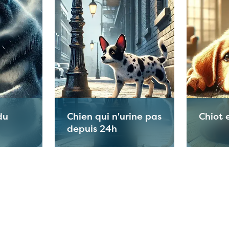
du
Chien qui n'urine pas
Chiot 
depuis 24h