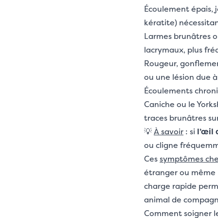
Écoulement épais, ja
kératite) nécessita
Larmes brunâtres o
lacrymaux, plus fré
Rougeur, gonflement
ou une lésion due à
Écoulements chroniq
Caniche ou le Yorks
traces brunâtres sur
💡
À savoir
: si
l’œil
ou cligne fréquemme
Ces
symptômes che
étranger ou même u
charge rapide perme
animal de compagn
Comment soigner le