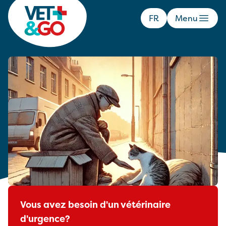
FR
Menu
Que faire si on trouve un chat
abandonné ?
Est-il vraiment abandonné, perdu ou
simplement un chat d’extérieur ? Avant
d’agir, il est important d’évaluer la situation
Vous avez besoin d'un vétérinaire
d'urgence?