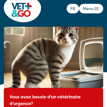
FR
Menu
Chat qui n'urine pas depuis 24h
Un chat qui n’urine plus depuis 24 heures
est un signe préoccupant qui peut indiquer
un problème urinaire ou rénal
potentiellement grave.
Vous avez besoin d'un vétérinaire
d'urgence?