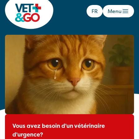
FR
Menu
Chat et oeil qui coule
ll n’est pas rare qu’un chat ait un œil qui
coule. Parfois, il s’agit simplement d’une
petite irritation passagère. Mais dans
d’autres cas, un œil rouge ou larmoyant
peut signaler une infection ou un problème
plus sérieux. Savoir reconnaître les causes
et les signes qui doivent alerter vous aidera
à protéger la santé de votre compagnon.
Vous avez besoin d'un vétérinaire
d'urgence?